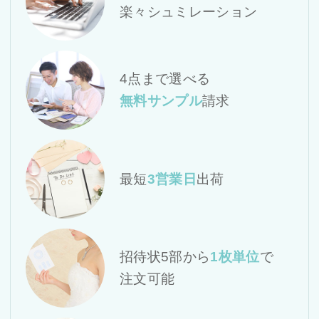
楽々シュミレーション
4点まで選べる
無料サンプル
請求
最短
3営業日
出荷
招待状5部から
1枚単位
で
注文可能