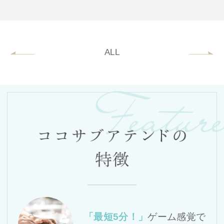
PREV
ALL
N
「最短5分！」
ゲーム感覚で