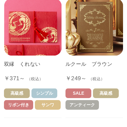
双縁 くれない
ルクール ブラウン
￥371～
￥249～
（税込）
（税込）
高級感
シンプル
SALE
高級感
リボン付き
サンワ
アンティーク