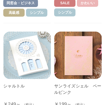
SALE
かわいい
同窓会・ビジネス
シンプル
高級感
シンプル
シャルトル
サンライズシェル ペー
ルピンク
￥249～
￥199～
（税込）
（税込）