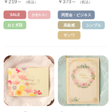
￥219～
￥373～
（税込）
（税込）
SALE
かわいい
同窓会・ビジネス
おとぎ話
高級感
シンプル
サンワ