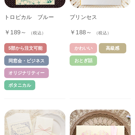
トロピカル ブルー
プリンセス
￥189～
￥188～
（税込）
（税込）
5部から注文可能
かわいい
高級感
おとぎ話
同窓会・ビジネス
オリジナリティー
ボタニカル