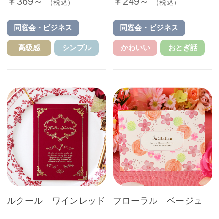
￥369～
￥249～
（税込）
（税込）
同窓会・ビジネス
同窓会・ビジネス
高級感
シンプル
かわいい
おとぎ話
ルクール ワインレッド
フローラル ベージュ