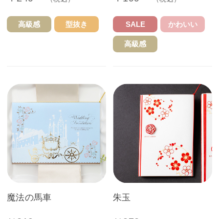
高級感
型抜き
SALE
かわいい
高級感
魔法の馬車
朱玉