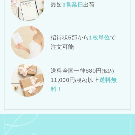
最短
3営業日
出荷
招待状5部から
1枚単位
で
注文可能
送料全国一律880円
(税込)
11,000円
以上
送料無
(税込)
料！