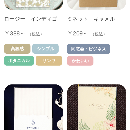
ロージー インディゴ
ミネット キャメル
￥388～
￥209～
（税込）
（税込）
高級感
シンプル
同窓会・ビジネス
ボタニカル
サンワ
かわいい