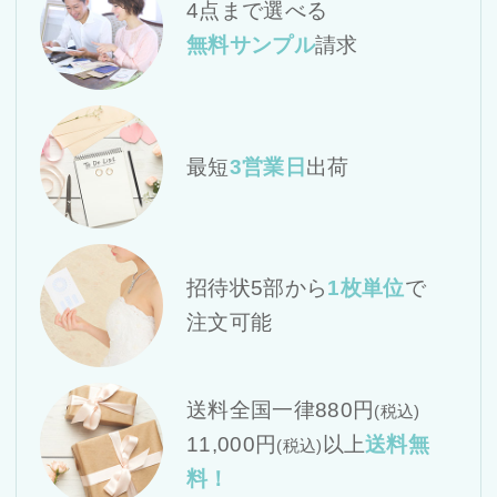
4点まで選べる
無料サンプル
請求
最短
3営業日
出荷
招待状5部から
1枚単位
で
注文可能
送料全国一律880円
(税込)
11,000円
以上
送料無
(税込)
料！