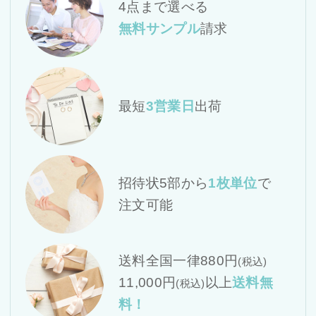
4点まで選べる
無料サンプル
請求
最短
3営業日
出荷
招待状5部から
1枚単位
で
注文可能
送料全国一律880円
(税込)
11,000円
以上
送料無
(税込)
料！