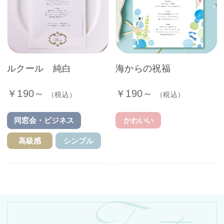
ルクール 純白
海からの祝福
￥190～
￥190～
（税込）
（税込）
かわいい
同窓会・ビジネス
高級感
シンプル