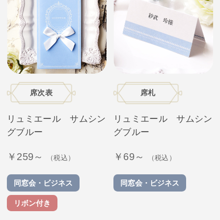
席次表
席札
リュミエール サムシン
リュミエール サムシン
グブルー
グブルー
￥259～
￥69～
（税込）
（税込）
同窓会・ビジネス
同窓会・ビジネス
リボン付き