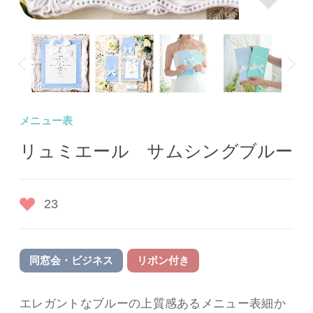
Prev
N
メニュー表
リュミエール サムシングブルー
23
同窓会・ビジネス
リボン付き
エレガントなブルーの上質感あるメニュー表細か