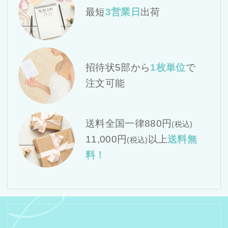
最短
3営業日
出荷
招待状5部から
1枚単位
で
注文可能
送料全国一律880円
(税込)
11,000円
以上
送料無
(税込)
料！