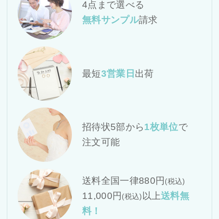
4点まで選べる
無料サンプル
請求
最短
3営業日
出荷
招待状5部から
1枚単位
で
注文可能
送料全国一律880円
(税込)
11,000円
以上
送料無
(税込)
料！