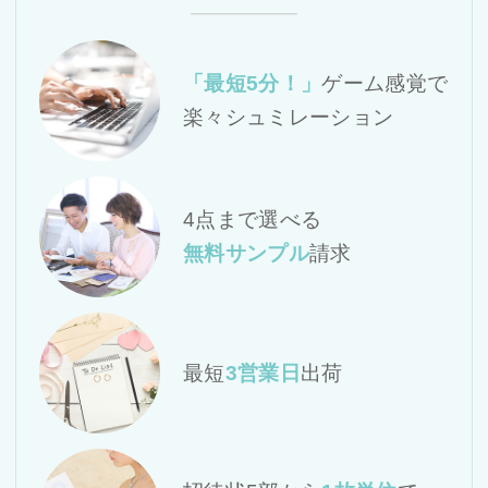
「最短5分！」
ゲーム感覚で
楽々シュミレーション
4点まで選べる
無料サンプル
請求
最短
3営業日
出荷