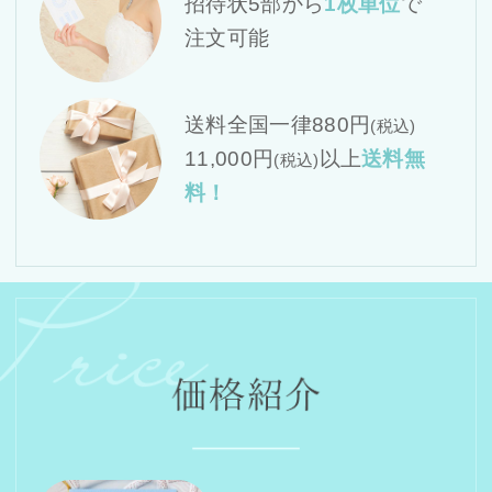
招待状5部から
1枚単位
で
注文可能
送料全国一律880円
(税込)
11,000円
以上
送料無
(税込)
料！